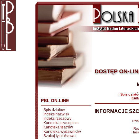
DOSTĘP ON-LIN
|
Spis dział
|
Kart
PBL ON-LINE
Spis działów
INFORMACJE SZC
Indeks nazwisk
Indeks rzeczowy
Dział
Kartoteka czasopism
Kartoteka teatrów
Rod
Kartoteka wydawnictw
Hasł
Szukaj tytułu/słowa