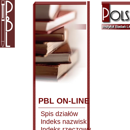
PBL ON-LINE
Spis działów
Indeks nazwisk
Indeks rzeczowy