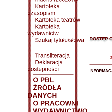
Kartoteka
czasopism
Kartoteka teatrów
Kartoteka
wydawnictw
DOSTĘP O
Szukaj tytułu/słowa
Transliteracja
|
S
Deklaracja
dostępności
INFORMACJ
O PBL
ŹRÓDŁA
DANYCH
O PRACOWNI
WYDAWNICTWO