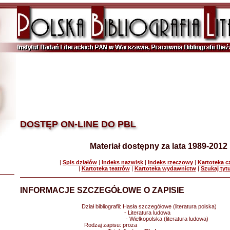
DOSTĘP ON-LINE DO PBL
Materiał dostępny za lata 1989-2012
|
Spis działów
|
Indeks nazwisk
|
Indeks rzeczowy
|
Kartoteka 
|
Kartoteka teatrów
|
Kartoteka wydawnictw
|
Szukaj tyt
INFORMACJE SZCZEGÓŁOWE O ZAPISIE
Dział bibliografii:
Hasła szczegółowe (literatura polska)
- Literatura ludowa
- Wielkopolska (literatura ludowa)
Rodzaj zapisu:
proza