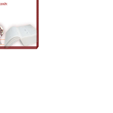
zegóły