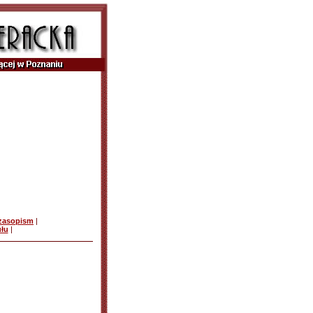
czasopism
|
ułu
|