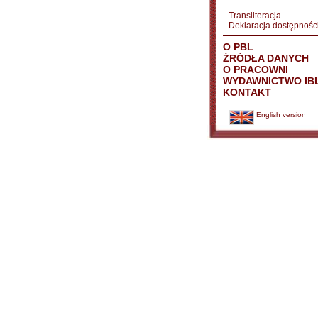
Transliteracja
Deklaracja dostępnośc
O PBL
ŹRÓDŁA DANYCH
O PRACOWNI
WYDAWNICTWO IB
KONTAKT
English version