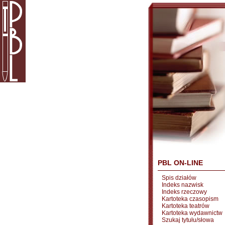
PBL ON-LINE
Spis działów
Indeks nazwisk
Indeks rzeczowy
Kartoteka czasopism
Kartoteka teatrów
Kartoteka wydawnictw
Szukaj tytułu/słowa