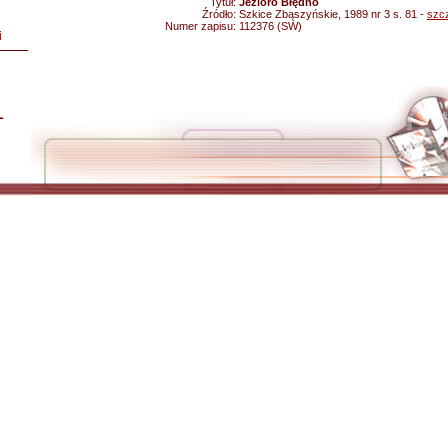
Tytuł:
Jezioro Błędno
Źródło:
Szkice Zbąszyńskie, 1989 nr 3 s. 81 -
szc
Numer zapisu:
112376 (SW)
i
L