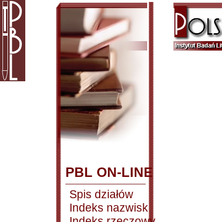
PBL ON-LINE
Spis działów
Indeks nazwisk
Indeks rzeczowy