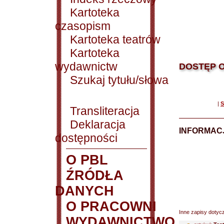
Kartoteka
czasopism
Kartoteka teatrów
Kartoteka
wydawnictw
DOSTĘP O
Szukaj tytułu/słowa
|
S
Transliteracja
Deklaracja
INFORMACJ
dostępności
O PBL
ŹRÓDŁA
DANYCH
O PRACOWNI
Inne zapisy dotyc
WYDAWNICTWO