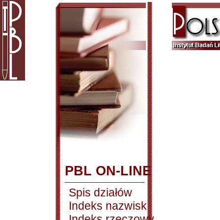
PBL ON-LINE
Spis działów
Indeks nazwisk
Indeks rzeczowy