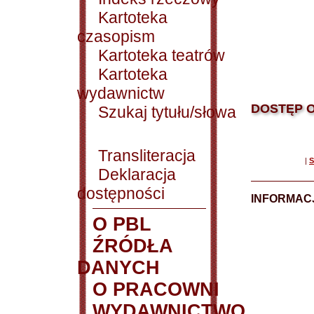
Kartoteka
czasopism
Kartoteka teatrów
Kartoteka
wydawnictw
DOSTĘP O
Szukaj tytułu/słowa
Transliteracja
|
S
Deklaracja
dostępności
INFORMACJ
O PBL
ŹRÓDŁA
DANYCH
O PRACOWNI
WYDAWNICTWO