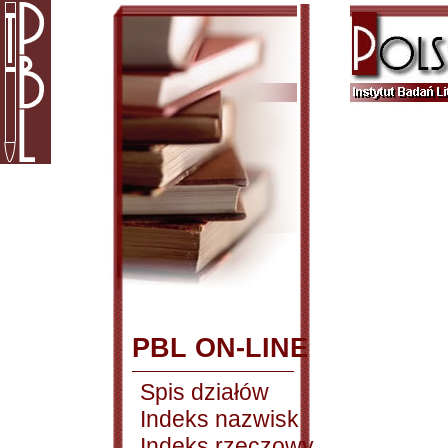
PBL ON-LINE
Spis działów
Indeks nazwisk
Indeks rzeczowy