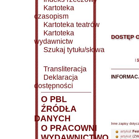
Kartoteka
czasopism
Kartoteka teatrów
Kartoteka
DOSTĘP O
wydawnictw
Szukaj tytułu/słowa
|
S
Transliteracja
Deklaracja
INFORMACJ
dostępności
O PBL
ŹRÓDŁA
DANYCH
Inne zapisy dotyc
O PRACOWNI
artykuł:
Fes
WYDAWNICTWO
artykuł:
(ZW