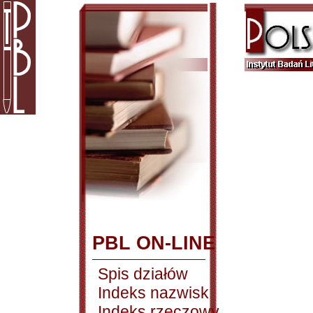
PBL ON-LINE
Spis działów
Indeks nazwisk
Indeks rzeczowy