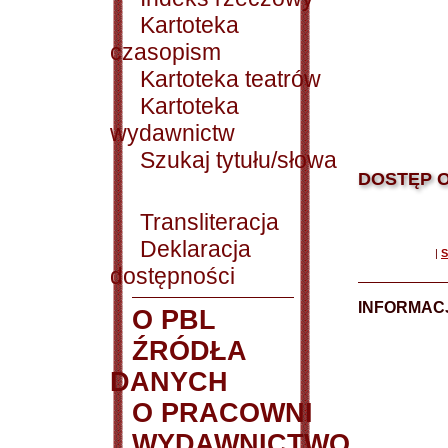
Kartoteka
czasopism
Kartoteka teatrów
Kartoteka
wydawnictw
Szukaj tytułu/słowa
DOSTĘP O
Transliteracja
Deklaracja
|
S
dostępności
INFORMACJ
O PBL
ŹRÓDŁA
DANYCH
O PRACOWNI
WYDAWNICTWO