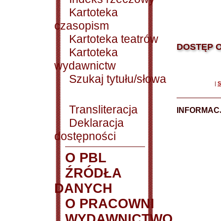
Kartoteka
czasopism
Kartoteka teatrów
DOSTĘP O
Kartoteka
wydawnictw
Szukaj tytułu/słowa
|
S
Transliteracja
INFORMACJ
Deklaracja
dostępności
O PBL
ŹRÓDŁA
DANYCH
O PRACOWNI
WYDAWNICTWO