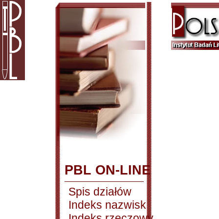
PBL ON-LINE
Spis działów
Indeks nazwisk
Indeks rzeczowy