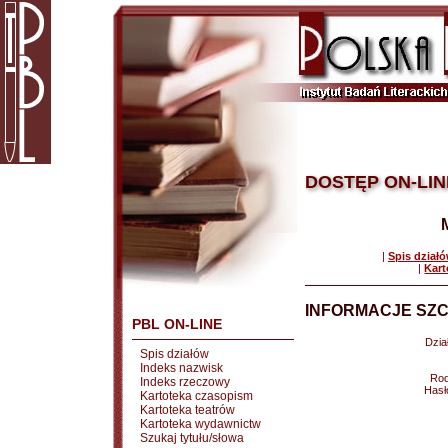
DOSTĘP ON-LIN
|
Spis dział
|
Kart
INFORMACJE SZC
PBL ON-LINE
Dział
Spis działów
Indeks nazwisk
Rod
Indeks rzeczowy
Hasł
Kartoteka czasopism
Kartoteka teatrów
Kartoteka wydawnictw
Szukaj tytułu/słowa