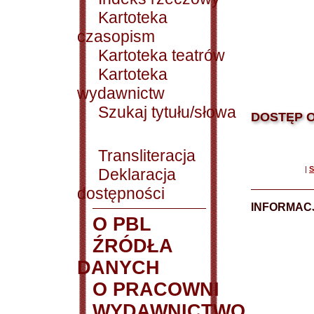
Kartoteka
czasopism
Kartoteka teatrów
Kartoteka
wydawnictw
Szukaj tytułu/słowa
DOSTĘP O
Transliteracja
|
S
Deklaracja
dostępności
INFORMACJ
O PBL
ŹRÓDŁA
DANYCH
O PRACOWNI
WYDAWNICTWO