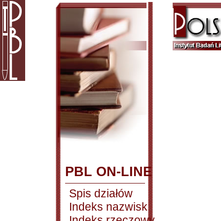
PBL ON-LINE
Spis działów
Indeks nazwisk
Indeks rzeczowy