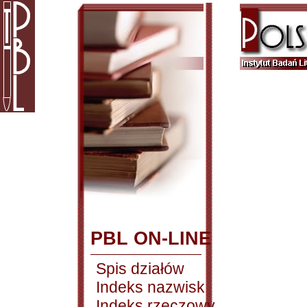
PBL ON-LINE
Spis działów
Indeks nazwisk
Indeks rzeczowy