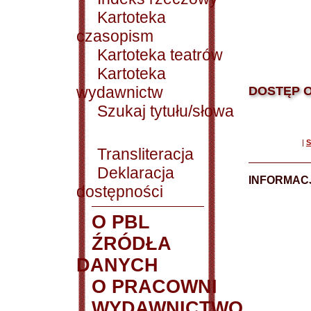
Kartoteka
czasopism
Kartoteka teatrów
Kartoteka
wydawnictw
DOSTĘP O
Szukaj tytułu/słowa
|
S
Transliteracja
Deklaracja
INFORMACJ
dostępności
O PBL
ŹRÓDŁA
DANYCH
O PRACOWNI
WYDAWNICTWO