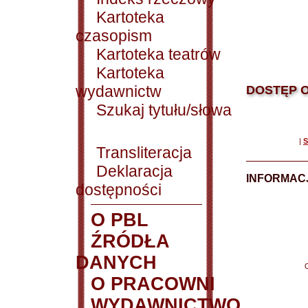
Kartoteka
czasopism
Kartoteka teatrów
Kartoteka
wydawnictw
DOSTĘP O
Szukaj tytułu/słowa
|
S
Transliteracja
Deklaracja
INFORMACJ
dostępności
O PBL
ŹRÓDŁA
DANYCH
O PRACOWNI
WYDAWNICTWO