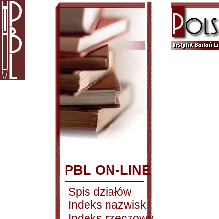
PBL ON-LINE
Spis działów
Indeks nazwisk
Indeks rzeczowy