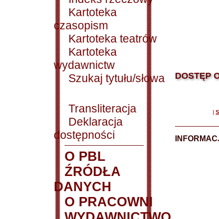
Kartoteka
czasopism
Kartoteka teatrów
Kartoteka
wydawnictw
DOSTĘP O
Szukaj tytułu/słowa
Transliteracja
|
S
Deklaracja
dostępności
INFORMACJ
O PBL
ŹRÓDŁA
DANYCH
O PRACOWNI
WYDAWNICTWO