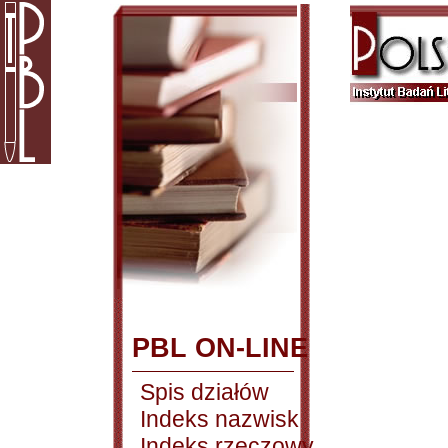
PBL ON-LINE
Spis działów
Indeks nazwisk
Indeks rzeczowy