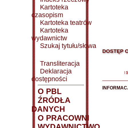
Kartoteka
czasopism
Kartoteka teatrów
Kartoteka
wydawnictw
Szukaj tytułu/słowa
DOSTĘP O
Transliteracja
Deklaracja
|
S
dostępności
INFORMACJ
O PBL
ŹRÓDŁA
DANYCH
O PRACOWNI
WYDAWNICTWO