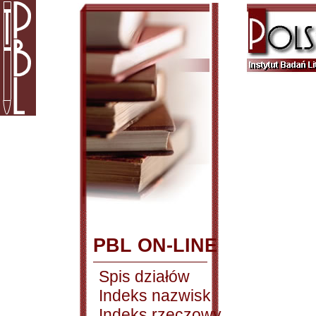
PBL ON-LINE
Spis działów
Indeks nazwisk
Indeks rzeczowy