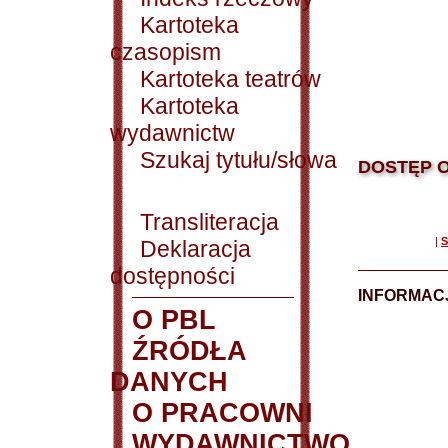
Kartoteka
czasopism
Kartoteka teatrów
Kartoteka
wydawnictw
Szukaj tytułu/słowa
DOSTĘP O
Transliteracja
|
S
Deklaracja
dostępności
INFORMACJ
O PBL
ŹRÓDŁA
DANYCH
O PRACOWNI
WYDAWNICTWO