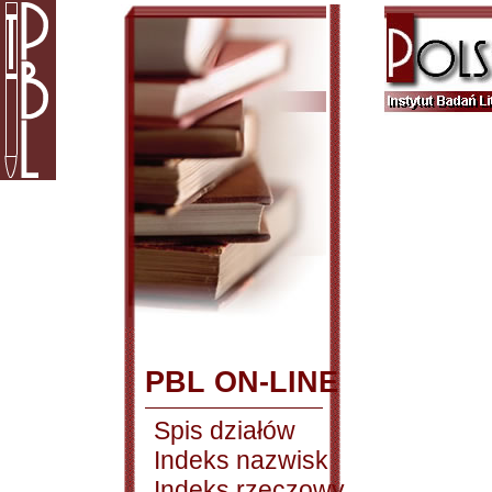
PBL ON-LINE
Spis działów
Indeks nazwisk
Indeks rzeczowy