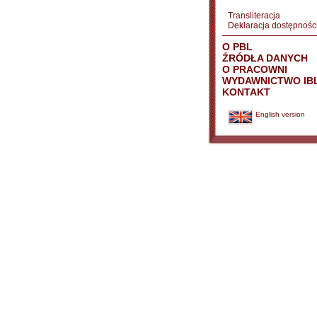
Transliteracja
Deklaracja dostępnośc
O PBL
ŹRÓDŁA DANYCH
O PRACOWNI
WYDAWNICTWO IB
KONTAKT
English version