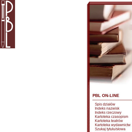
PBL ON-LINE
Spis działów
Indeks nazwisk
Indeks rzeczowy
Kartoteka czasopism
Kartoteka teatrów
Kartoteka wydawnictw
Szukaj tytułu/słowa