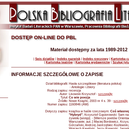
DOSTĘP ON-LINE DO PBL
Materiał dostępny za lata 1989-2012
|
Spis działów
|
Indeks nazwisk
|
Indeks rzeczowy
|
Kartoteka 
|
Kartoteka teatrów
|
Kartoteka wydawnictw
|
Szukaj tyt
INFORMACJE SZCZEGÓŁOWE O ZAPISIE
Dział bibliografii:
Hasła szczegółowe (literatura polska)
- Antologie i zbiory
Rodzaj zapisu:
recenzja
Autor:
Lisowski Krzysztof -
szczegóły
Tytuł:
Co wie poezja
Źródło:
Nowe Książki, 2003 nr 4 s. 39 -
szczegóły
Numer zapisu:
1160846 (AW)
Dotyczy zapisu:
książka w haśle rzeczowym:
Coś własneg
"Hybryd"
, Krzysztof Gąsiorowski: Sam na
żywiołu [wstęp]. - [Wiersze poetów Orienta
Warszawie; aut.:] Maciej Bordowicz, Krzys
Górzański, Andrzej Jastrzębiec-Kozłowski
Wojciech Kawiński, Jerzy Koperski, Jaros