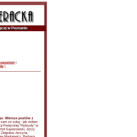
czasopism
|
ułu
|
o. Wiersze poetów z
 sam ze sobą - jak wobec
cji Poetyckiej "Hybrydy" w
ztof Gąsiorowski, Jerzy
, Zbigniew Jerzyna,
ław Markiewicz, Barbara