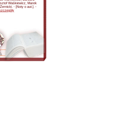
sztof Waśkiewicz, Marek
nicki. - [Noty o aut.]. -
szczegóły