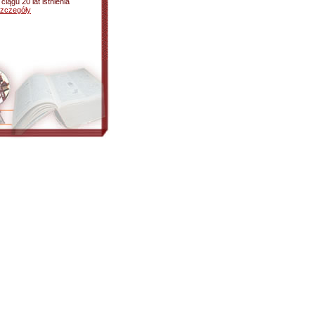
ciągu 20 lat istnienia
zczegóły