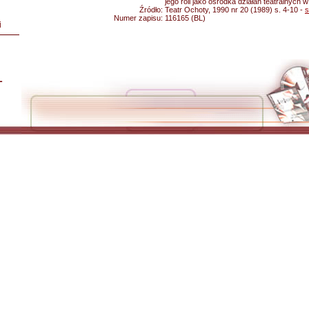
jego roli jako ośrodka działań teatralnych w 
Źródło:
Teatr Ochoty, 1990 nr 20 (1989) s. 4-10 -
s
Numer zapisu:
116165 (BL)
i
L