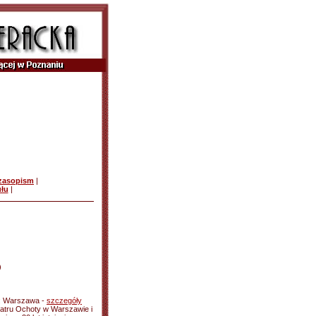
czasopism
|
ułu
|
)
 : Warszawa -
szczegóły
Teatru Ochoty w Warszawie i