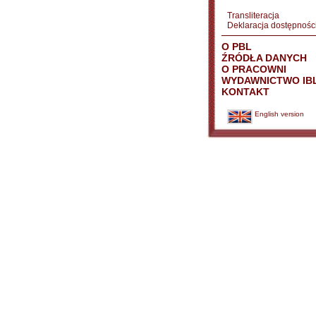
Transliteracja
Deklaracja dostępnośc
O PBL
ŹRÓDŁA DANYCH
O PRACOWNI
WYDAWNICTWO IB
KONTAKT
English version