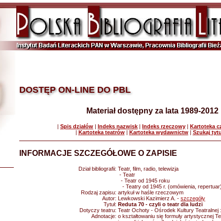
DOSTĘP ON-LINE DO PBL
Materiał dostępny za lata 1989-2012
|
Spis działów
|
Indeks nazwisk
|
Indeks rzeczowy
|
Kartoteka 
|
Kartoteka teatrów
|
Kartoteka wydawnictw
|
Szukaj tyt
INFORMACJE SZCZEGÓŁOWE O ZAPISIE
Dział bibliografii:
Teatr, film, radio, telewizja
- Teatr
- Teatr od 1945 roku
- Teatry od 1945 r. (omówienia, repertuar
Rodzaj zapisu:
artykuł w haśle rzeczowym
Autor:
Lewkowski Kazimierz A. -
szczegóły
Tytuł:
Reduta 70 - czyli o teatr dla ludzi
Dotyczy teatru:
Teatr Ochoty - Ośrodek Kultury Teatralnej
Adnotacje:
o kształtowaniu się formuły artystycznej 