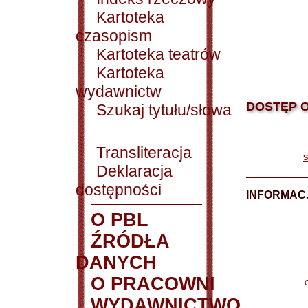
Kartoteka
czasopism
Kartoteka teatrów
Kartoteka
wydawnictw
DOSTĘP O
Szukaj tytułu/słowa
Transliteracja
|
S
Deklaracja
dostępności
INFORMACJ
O PBL
ŹRÓDŁA
DANYCH
O PRACOWNI
WYDAWNICTWO