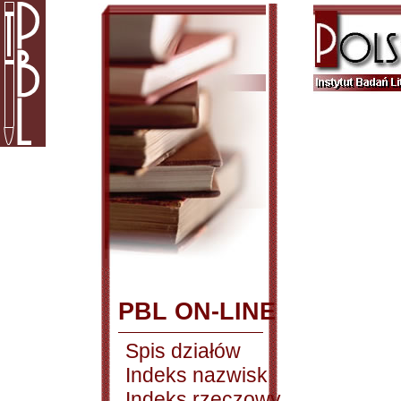
PBL ON-LINE
Spis działów
Indeks nazwisk
Indeks rzeczowy