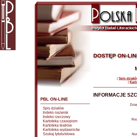
DOSTĘP ON-LIN
|
Spis dział
|
Kart
INFORMACJE SZC
PBL ON-LINE
Dział
Spis działów
Indeks nazwisk
Indeks rzeczowy
Rod
Kartoteka czasopism
Kartoteka teatrów
Kartoteka wydawnictw
Szukaj tytułu/słowa
Nu