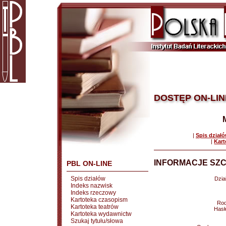
DOSTĘP ON-LIN
|
Spis dział
|
Kart
INFORMACJE SZC
PBL ON-LINE
Spis działów
Dział
Indeks nazwisk
Indeks rzeczowy
Kartoteka czasopism
Rod
Kartoteka teatrów
Hasł
Kartoteka wydawnictw
Szukaj tytułu/słowa