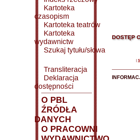
Kartoteka
czasopism
Kartoteka teatrów
Kartoteka
DOSTĘP O
wydawnictw
Szukaj tytułu/słowa
|
S
Transliteracja
Deklaracja
INFORMACJ
dostępności
O PBL
ŹRÓDŁA
DANYCH
O PRACOWNI
WYDAWNICTWO