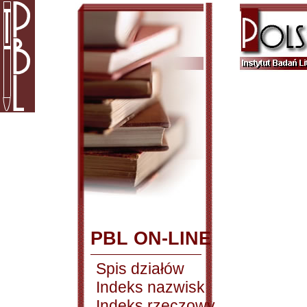
PBL ON-LINE
Spis działów
Indeks nazwisk
Indeks rzeczowy