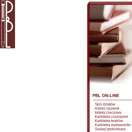
PBL ON-LINE
Spis działów
Indeks nazwisk
Indeks rzeczowy
Kartoteka czasopism
Kartoteka teatrów
Kartoteka wydawnictw
Szukaj tytułu/słowa