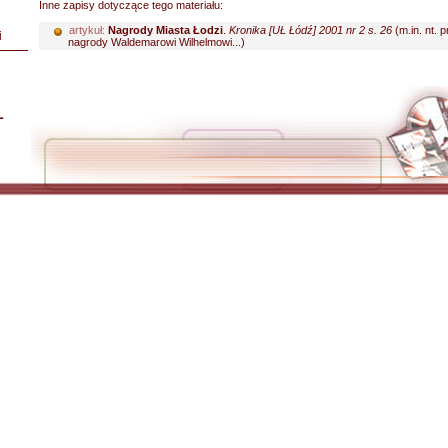
Inne zapisy dotyczące tego materiału:
artykuł:
Nagrody Miasta Łodzi
.
Kronika [UŁ Łódź] 2001 nr 2 s. 26
(m.in. nt. 
i
nagrody Waldemarowi Wilhelmowi...)
L