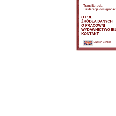
Transliteracja
Deklaracja dostępnośc
O PBL
ŹRÓDŁA DANYCH
O PRACOWNI
WYDAWNICTWO IB
KONTAKT
English version