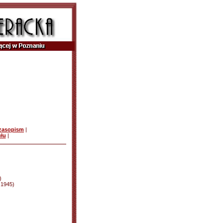
czasopism
|
ułu
|
)
d 1945)