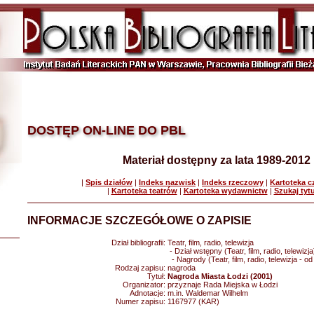
DOSTĘP ON-LINE DO PBL
Materiał dostępny za lata 1989-2012
|
Spis działów
|
Indeks nazwisk
|
Indeks rzeczowy
|
Kartoteka 
|
Kartoteka teatrów
|
Kartoteka wydawnictw
|
Szukaj tyt
INFORMACJE SZCZEGÓŁOWE O ZAPISIE
Dział bibliografii:
Teatr, film, radio, telewizja
- Dział wstępny (Teatr, film, radio, telewizja
- Nagrody (Teatr, film, radio, telewizja - o
Rodzaj zapisu:
nagroda
Tytuł:
Nagroda Miasta Łodzi (2001)
Organizator:
przyznaje Rada Miejska w Łodzi
Adnotacje:
m.in. Waldemar Wilhelm
Numer zapisu:
1167977 (KAR)