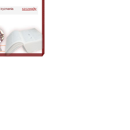
przyznania
szczegóły