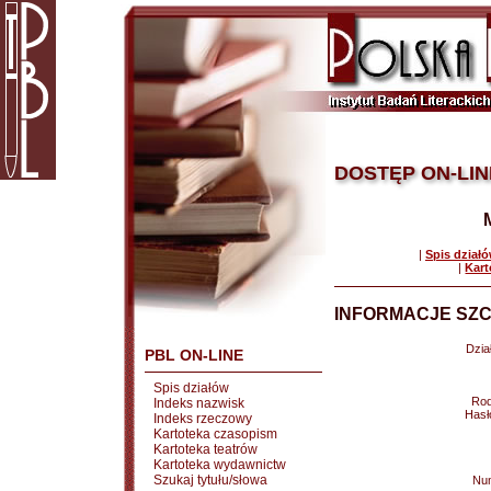
DOSTĘP ON-LIN
|
Spis dział
|
Kart
INFORMACJE SZC
Dział
PBL ON-LINE
Spis działów
Rod
Indeks nazwisk
Hasł
Indeks rzeczowy
Kartoteka czasopism
Kartoteka teatrów
Kartoteka wydawnictw
Szukaj tytułu/słowa
Nu