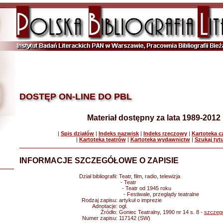
DOSTĘP ON-LINE DO PBL
Materiał dostępny za lata 1989-2012
|
Spis działów
|
Indeks nazwisk
|
Indeks rzeczowy
|
Kartoteka 
|
Kartoteka teatrów
|
Kartoteka wydawnictw
|
Szukaj tyt
INFORMACJE SZCZEGÓŁOWE O ZAPISIE
Dział bibliografii:
Teatr, film, radio, telewizja
- Teatr
- Teatr od 1945 roku
- Festiwale, przeglądy teatralne
Rodzaj zapisu:
artykuł o imprezie
Adnotacje:
ogł.
Źródło:
Goniec Teatralny, 1990 nr 14 s. 8 -
szczeg
Numer zapisu:
117142 (SW)