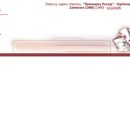
Dotyczy zapisu:
impreza.:
"Śpiewajmy Poezję" - Ogólnop
Zamkowe (1990)
[1990] -
szczegóły
i
L