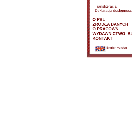
Transliteracja
Deklaracja dostępnośc
O PBL
ŹRÓDŁA DANYCH
O PRACOWNI
WYDAWNICTWO IB
KONTAKT
English version