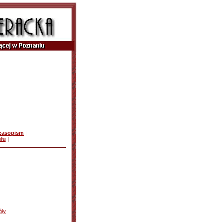
czasopism
|
ułu
|
óły