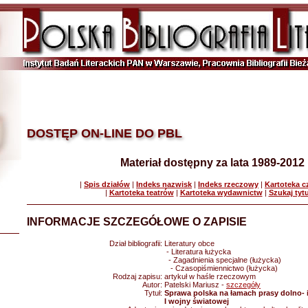
DOSTĘP ON-LINE DO PBL
Materiał dostępny za lata 1989-2012
|
Spis działów
|
Indeks nazwisk
|
Indeks rzeczowy
|
Kartoteka 
|
Kartoteka teatrów
|
Kartoteka wydawnictw
|
Szukaj tyt
INFORMACJE SZCZEGÓŁOWE O ZAPISIE
Dział bibliografii:
Literatury obce
- Literatura łużycka
- Zagadnienia specjalne (łużycka)
- Czasopiśmiennictwo (łużycka)
Rodzaj zapisu:
artykuł w haśle rzeczowym
Autor:
Patelski Mariusz -
szczegóły
Tytuł:
Sprawa polska na łamach prasy dolno- 
I wojny światowej