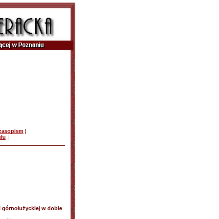
czasopism
|
ułu
|
i górnołużyckiej w dobie