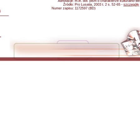
Adnotacje:
m.in. dot. pism o charakterze kulturalno-lit
Źródło:
Pro Lusatia, 2003 t. 2 s. 52-65 -
szczegóły
Numer zapisu:
1172597 (BD)
i
L