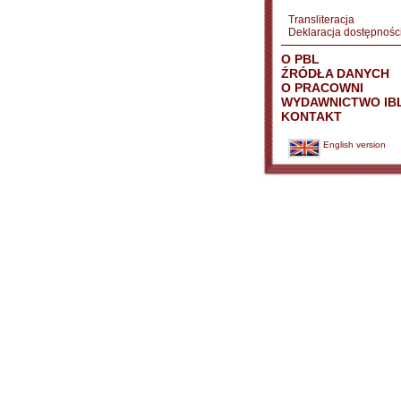
Transliteracja
Deklaracja dostępnośc
O PBL
ŹRÓDŁA DANYCH
O PRACOWNI
WYDAWNICTWO IB
KONTAKT
English version