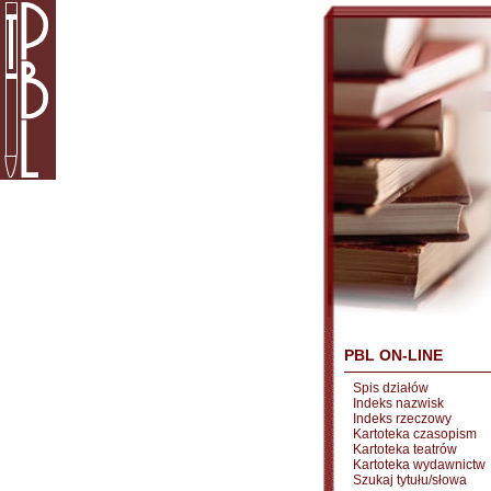
PBL ON-LINE
Spis działów
Indeks nazwisk
Indeks rzeczowy
Kartoteka czasopism
Kartoteka teatrów
Kartoteka wydawnictw
Szukaj tytułu/słowa