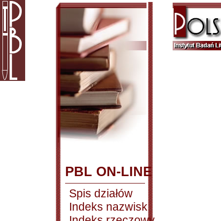
PBL ON-LINE
Spis działów
Indeks nazwisk
Indeks rzeczowy