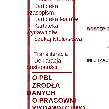
Kartoteka
czasopism
Kartoteka teatrów
Kartoteka
DOSTĘP O
wydawnictw
Szukaj tytułu/słowa
|
S
Transliteracja
Deklaracja
INFORMACJ
dostępności
O PBL
ŹRÓDŁA
DANYCH
O PRACOWNI
WYDAWNICTWO