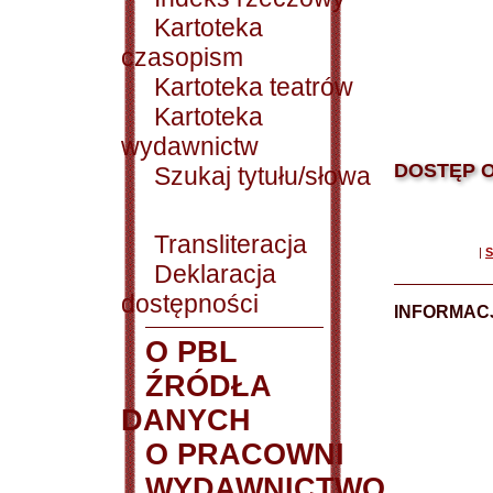
Kartoteka
czasopism
Kartoteka teatrów
Kartoteka
wydawnictw
DOSTĘP O
Szukaj tytułu/słowa
Transliteracja
|
S
Deklaracja
dostępności
INFORMACJ
O PBL
ŹRÓDŁA
DANYCH
O PRACOWNI
WYDAWNICTWO