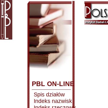
PBL ON-LINE
Spis działów
Indeks nazwisk
Indeks rzeczowy