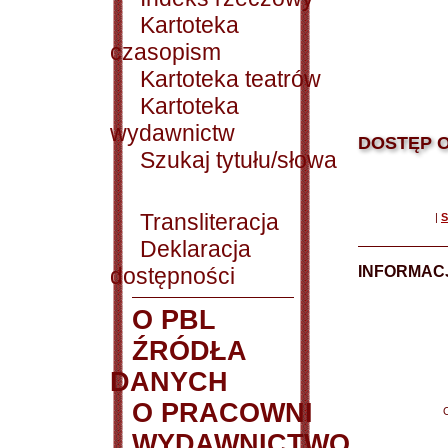
Kartoteka
czasopism
Kartoteka teatrów
Kartoteka
wydawnictw
DOSTĘP O
Szukaj tytułu/słowa
Transliteracja
|
S
Deklaracja
dostępności
INFORMACJ
O PBL
ŹRÓDŁA
DANYCH
O PRACOWNI
WYDAWNICTWO