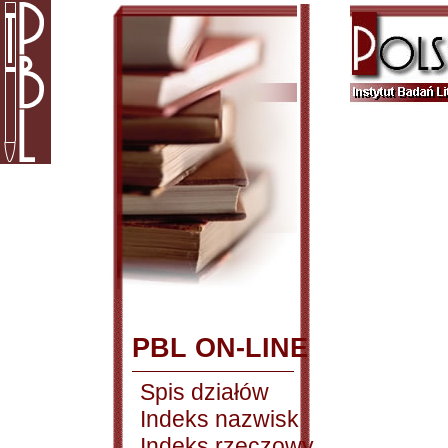
PBL ON-LINE
Spis działów
Indeks nazwisk
Indeks rzeczowy