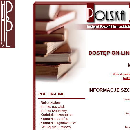
DOSTĘP ON-LIN
|
Spis dział
|
Kart
INFORMACJE SZC
PBL ON-LINE
Dział
Spis działów
Indeks nazwisk
Indeks rzeczowy
Rod
Kartoteka czasopism
Kartoteka teatrów
Kartoteka wydawnictw
Szukaj tytułu/słowa
Nu