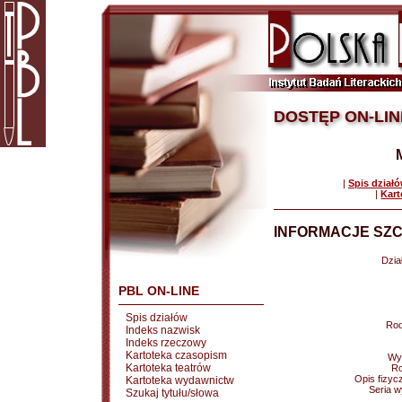
DOSTĘP ON-LIN
|
Spis dział
|
Kart
INFORMACJE SZC
Dział
PBL ON-LINE
Spis działów
Rod
Indeks nazwisk
Indeks rzeczowy
Kartoteka czasopism
Wy
Kartoteka teatrów
Ro
Opis fizyc
Kartoteka wydawnictw
Seria 
Szukaj tytułu/słowa