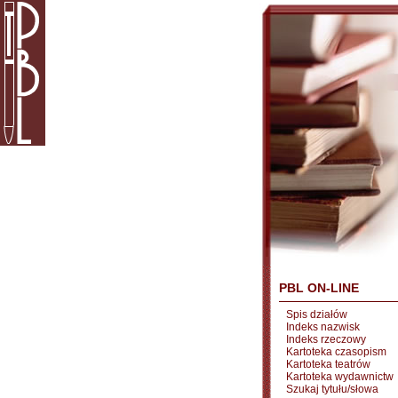
PBL ON-LINE
Spis działów
Indeks nazwisk
Indeks rzeczowy
Kartoteka czasopism
Kartoteka teatrów
Kartoteka wydawnictw
Szukaj tytułu/słowa