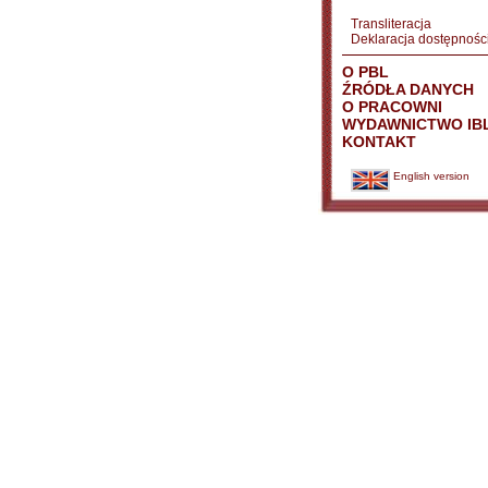
Transliteracja
Deklaracja dostępnośc
O PBL
ŹRÓDŁA DANYCH
O PRACOWNI
WYDAWNICTWO IB
KONTAKT
English version