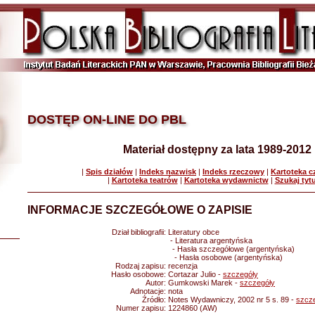
DOSTĘP ON-LINE DO PBL
Materiał dostępny za lata 1989-2012
|
Spis działów
|
Indeks nazwisk
|
Indeks rzeczowy
|
Kartoteka 
|
Kartoteka teatrów
|
Kartoteka wydawnictw
|
Szukaj tyt
INFORMACJE SZCZEGÓŁOWE O ZAPISIE
Dział bibliografii:
Literatury obce
- Literatura argentyńska
- Hasła szczegółowe (argentyńska)
- Hasła osobowe (argentyńska)
Rodzaj zapisu:
recenzja
Hasło osobowe:
Cortazar Julio -
szczegóły
Autor:
Gumkowski Marek -
szczegóły
Adnotacje:
nota
Źródło:
Notes Wydawniczy, 2002 nr 5 s. 89 -
szcz
Numer zapisu:
1224860 (AW)