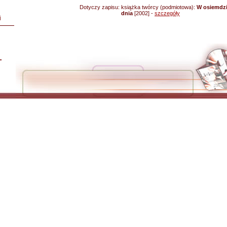
Dotyczy zapisu:
książka twórcy (podmiotowa):
W osiemdzi
dnia
[2002] -
szczegóły
i
L