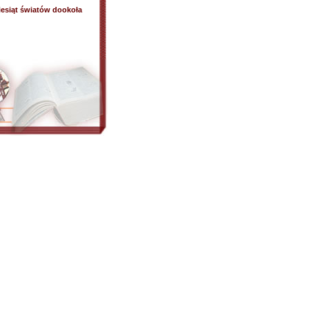
esiąt światów dookoła