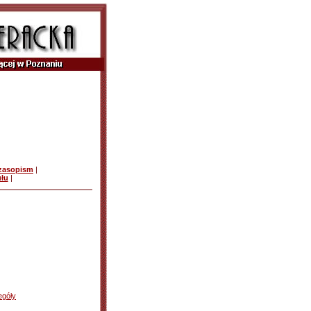
czasopism
|
ułu
|
egóły