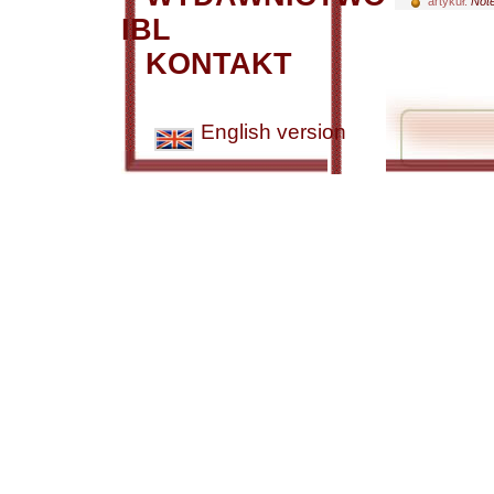
artykuł:
Not
IBL
KONTAKT
English version