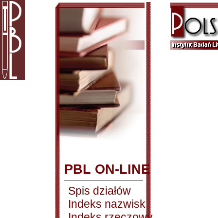
PBL ON-LINE
Spis działów
Indeks nazwisk
Indeks rzeczowy