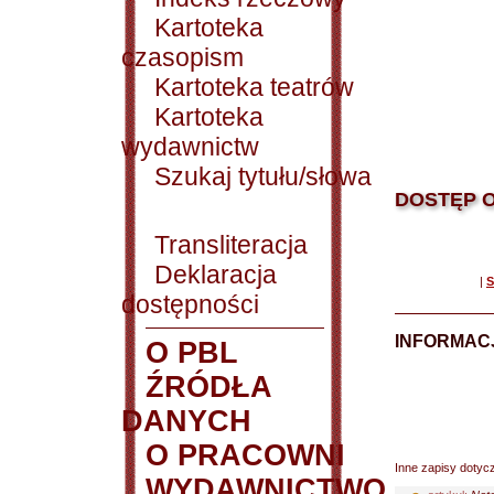
Kartoteka
czasopism
Kartoteka teatrów
Kartoteka
wydawnictw
Szukaj tytułu/słowa
DOSTĘP O
Transliteracja
Deklaracja
|
S
dostępności
INFORMACJ
O PBL
ŹRÓDŁA
DANYCH
O PRACOWNI
Inne zapisy dotyc
WYDAWNICTWO