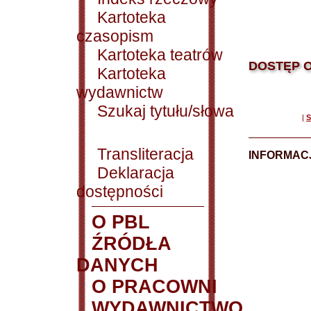
Kartoteka
czasopism
Kartoteka teatrów
DOSTĘP O
Kartoteka
wydawnictw
Szukaj tytułu/słowa
|
S
Transliteracja
INFORMACJ
Deklaracja
dostępności
O PBL
ŹRÓDŁA
DANYCH
O PRACOWNI
WYDAWNICTWO