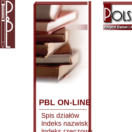
PBL ON-LINE
Spis działów
Indeks nazwisk
Indeks rzeczowy