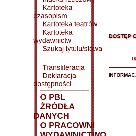
Kartoteka
czasopism
Kartoteka teatrów
Kartoteka
DOSTĘP O
wydawnictw
Szukaj tytułu/słowa
|
S
Transliteracja
Deklaracja
INFORMACJ
dostępności
O PBL
ŹRÓDŁA
DANYCH
O PRACOWNI
WYDAWNICTWO