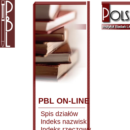
PBL ON-LINE
Spis działów
Indeks nazwisk
Indeks rzeczowy