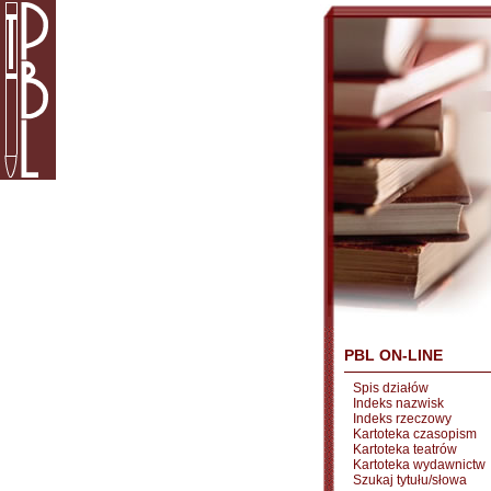
PBL ON-LINE
Spis działów
Indeks nazwisk
Indeks rzeczowy
Kartoteka czasopism
Kartoteka teatrów
Kartoteka wydawnictw
Szukaj tytułu/słowa