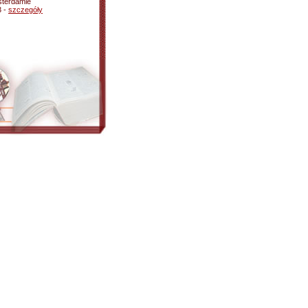
sterdamie
3 -
szczegóły