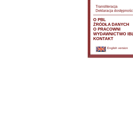
Transliteracja
Deklaracja dostępnośc
O PBL
ŹRÓDŁA DANYCH
O PRACOWNI
WYDAWNICTWO IB
KONTAKT
English version