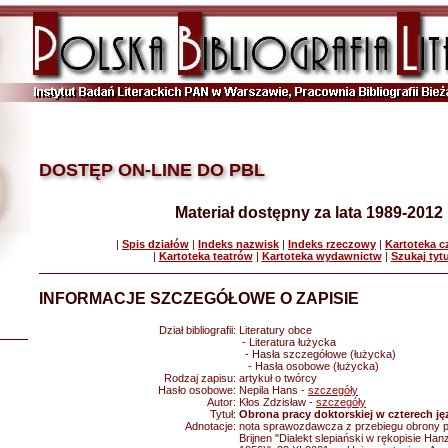
DOSTĘP ON-LINE DO PBL
Materiał dostępny za lata 1989-2012
|
Spis działów
|
Indeks nazwisk
|
Indeks rzeczowy
|
Kartoteka 
|
Kartoteka teatrów
|
Kartoteka wydawnictw
|
Szukaj tyt
INFORMACJE SZCZEGÓŁOWE O ZAPISIE
Dział bibliografii:
Literatury obce
- Literatura łużycka
- Hasła szczegółowe (łużycka)
- Hasła osobowe (łużycka)
Rodzaj zapisu:
artykuł o twórcy
Hasło osobowe:
Nepila Hans -
szczegóły
Autor:
Kłos Zdzisław -
szczegóły
Tytuł:
Obrona pracy doktorskiej w czterech j
Adnotacje:
nota sprawozdawcza z przebiegu obrony p
Brijnen "Dialekt slepiański w rękopisie Ha