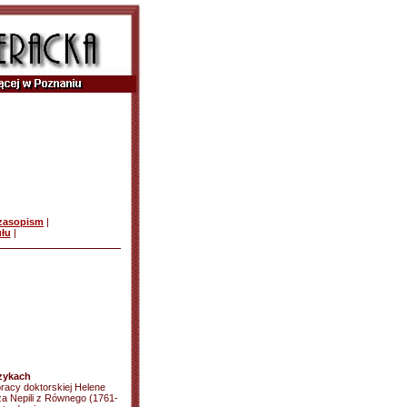
czasopism
|
ułu
|
ęzykach
racy doktorskiej Helene
nza Nepili z Równego (1761-