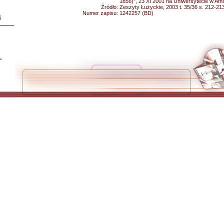
1856)", 23 XI 2001 na Uniwersytecie w Am
Źródło:
Zeszyty Łużyckie, 2003 t. 35/36 s. 212-21
Numer zapisu:
1242257 (BD)
i
L