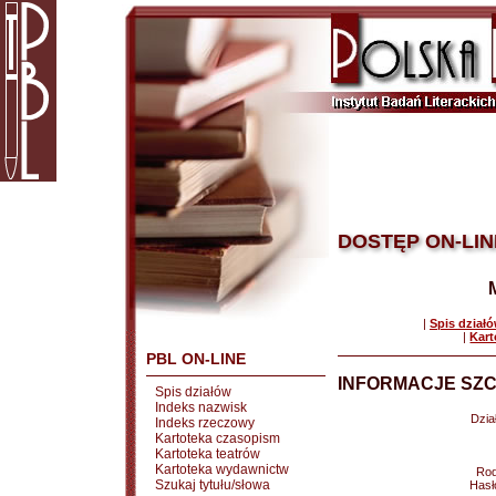
DOSTĘP ON-LIN
|
Spis dział
|
Kart
PBL ON-LINE
INFORMACJE SZC
Spis działów
Indeks nazwisk
Dział
Indeks rzeczowy
Kartoteka czasopism
Kartoteka teatrów
Kartoteka wydawnictw
Rod
Szukaj tytułu/słowa
Hasł