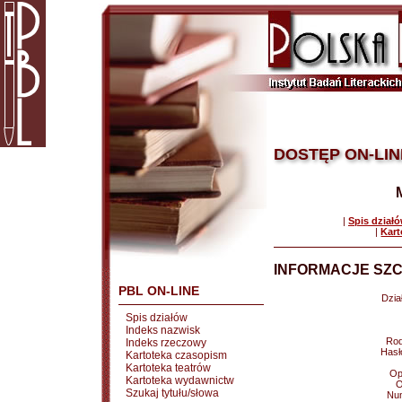
DOSTĘP ON-LIN
|
Spis dział
|
Kart
INFORMACJE SZC
PBL ON-LINE
Dział
Spis działów
Indeks nazwisk
Rod
Indeks rzeczowy
Hasł
Kartoteka czasopism
Kartoteka teatrów
Op
Kartoteka wydawnictw
O
Szukaj tytułu/słowa
Nu