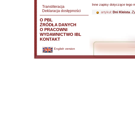
Inne zapisy dotyczące tego m
Transliteracja
Deklaracja dostępności
artykuł:
Dni Kleista
.
Ży
O PBL
ŹRÓDŁA DANYCH
O PRACOWNI
WYDAWNICTWO IBL
KONTAKT
English version