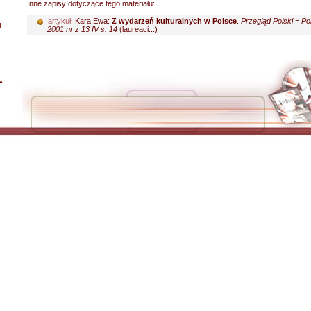
Inne zapisy dotyczące tego materiału:
artykuł:
Kara Ewa:
Z wydarzeń kulturalnych w Polsce
.
Przegląd Polski = Po
i
2001 nr z 13 IV s. 14
(laureaci...)
L