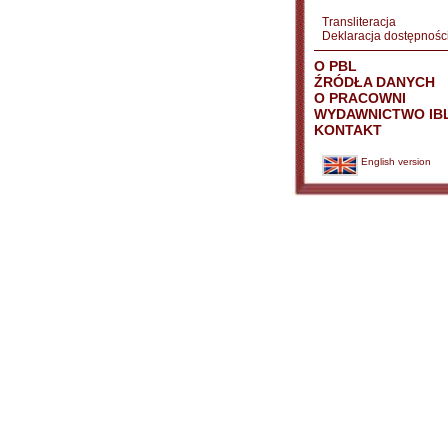
Transliteracja
Deklaracja dostępnośc
O PBL
ŹRÓDŁA DANYCH
O PRACOWNI
WYDAWNICTWO IB
KONTAKT
English version