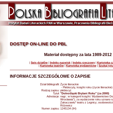
DOSTĘP ON-LINE DO PBL
Materiał dostępny za lata 1989-2012
|
Spis działów
|
Indeks nazwisk
|
Indeks rzeczowy
|
Kartoteka 
|
Kartoteka teatrów
|
Kartoteka wydawnictw
|
Szukaj tyt
INFORMACJE SZCZEGÓŁOWE O ZAPISIE
Dział bibliografii:
Życie literackie
- Plebiscyty, książki roku (życie literackie)
Rodzaj zapisu:
plebiscyt
Tytuł:
"Dolnośląski Brylant Roku" (za 2000)
Adnotacje:
nagr.: w kategorii książki: Wydawnictwo Do
Wrocławia"); za wydarzenie roku uznano sp
Zakaczawiu" teatru z Legnicy; osobowości
Różewicz
Numer zapisu:
1245134 (IH)