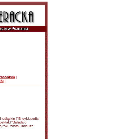
czasopism
|
ułu
|
lnośląskie ("Encyklopedia
ektakl "Ballada o
ą roku został Tadeusz