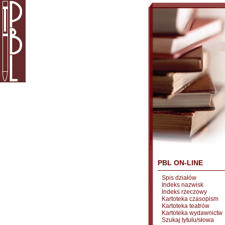
PBL ON-LINE
Spis działów
Indeks nazwisk
Indeks rzeczowy
Kartoteka czasopism
Kartoteka teatrów
Kartoteka wydawnictw
Szukaj tytułu/słowa