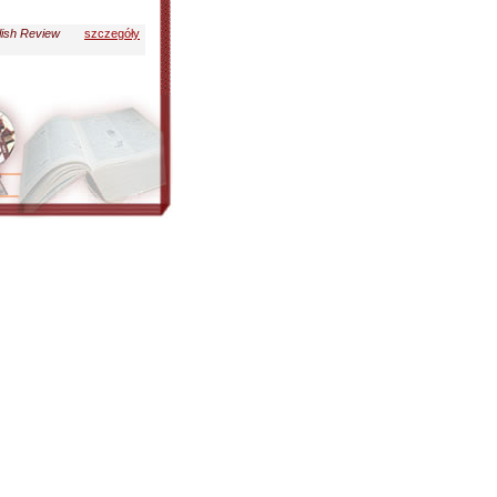
lish Review
szczegóły