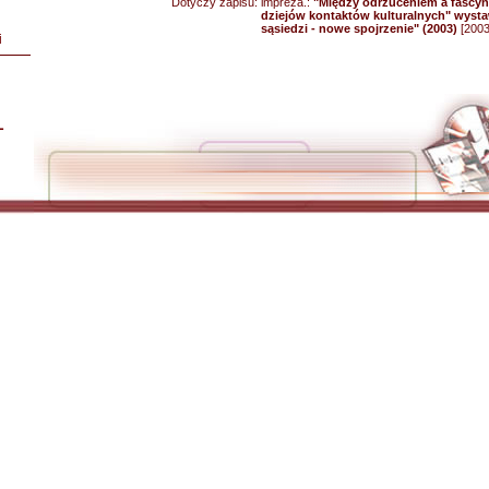
Dotyczy zapisu:
impreza.:
"Między odrzuceniem a fascyna
dziejów kontaktów kulturalnych" wyst
sąsiedzi - nowe spojrzenie" (2003)
[2003
i
L