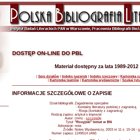
DOSTĘP ON-LINE DO PBL
Materiał dostępny za lata 1989-2012
|
Spis działów
|
Indeks nazwisk
|
Indeks rzeczowy
|
Kartoteka 
|
Kartoteka teatrów
|
Kartoteka wydawnictw
|
Szukaj tyt
INFORMACJE SZCZEGÓŁOWE O ZAPISIE
Dział bibliografii:
Zagadnienia specjalne
- Kontakty literatury polskiej z zagranicą
- Rosja (kontakty z zagranicą)
Rodzaj zapisu:
artykuł o imprezie
Autor:
(mm) -
szczegóły
Tytuł:
"Rosyjski" temat w BN
Adnotacje:
nota
Źródło:
Notes Wydawniczy, 2003 nr 11 s. 15-16 -
s
Numer zapisu:
1249514 (AW)