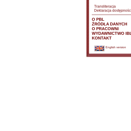
Transliteracja
Deklaracja dostępnośc
O PBL
ŹRÓDŁA DANYCH
O PRACOWNI
WYDAWNICTWO IB
KONTAKT
English version