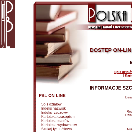
DOSTĘP ON-LIN
|
Spis dział
|
Kart
INFORMACJE SZC
PBL ON-LINE
Dział
Spis działów
Indeks nazwisk
Rod
Indeks rzeczowy
Dział
Kartoteka czasopism
Kartoteka teatrów
Kartoteka wydawnictw
Szukaj tytułu/słowa
Nu