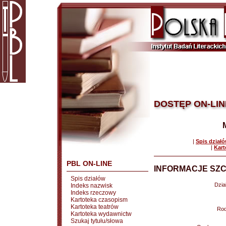
DOSTĘP ON-LIN
|
Spis dział
|
Kart
PBL ON-LINE
INFORMACJE SZC
Spis działów
Dział
Indeks nazwisk
Indeks rzeczowy
Kartoteka czasopism
Kartoteka teatrów
Rod
Kartoteka wydawnictw
Szukaj tytułu/słowa