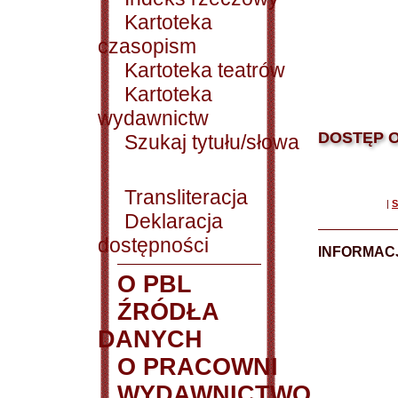
Kartoteka
czasopism
Kartoteka teatrów
Kartoteka
wydawnictw
DOSTĘP O
Szukaj tytułu/słowa
Transliteracja
|
S
Deklaracja
dostępności
INFORMACJ
O PBL
ŹRÓDŁA
DANYCH
O PRACOWNI
WYDAWNICTWO