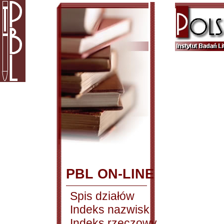
PBL ON-LINE
Spis działów
Indeks nazwisk
Indeks rzeczowy