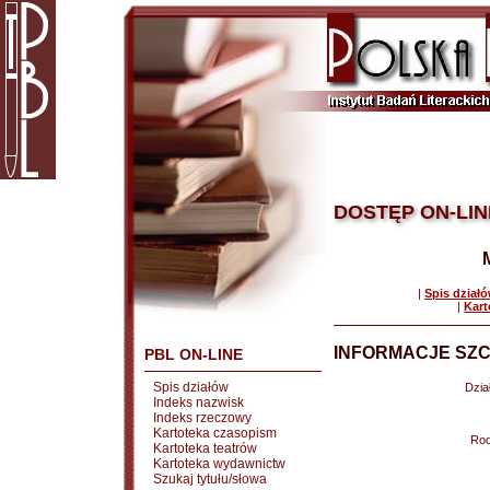
DOSTĘP ON-LIN
|
Spis dział
|
Kart
INFORMACJE SZC
PBL ON-LINE
Spis działów
Dział
Indeks nazwisk
Indeks rzeczowy
Kartoteka czasopism
Rod
Kartoteka teatrów
Kartoteka wydawnictw
Szukaj tytułu/słowa