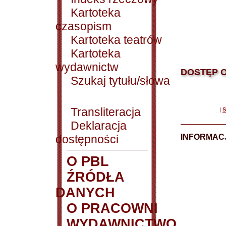
Kartoteka
czasopism
Kartoteka teatrów
Kartoteka
wydawnictw
DOSTĘP O
Szukaj tytułu/słowa
Transliteracja
|
S
Deklaracja
dostępności
INFORMACJ
O PBL
ŹRÓDŁA
DANYCH
O PRACOWNI
WYDAWNICTWO