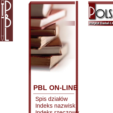
PBL ON-LINE
Spis działów
Indeks nazwisk
Indeks rzeczowy