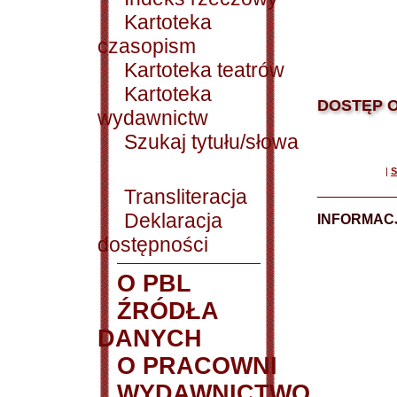
Kartoteka
czasopism
Kartoteka teatrów
Kartoteka
DOSTĘP O
wydawnictw
Szukaj tytułu/słowa
|
S
Transliteracja
Deklaracja
INFORMACJ
dostępności
O PBL
ŹRÓDŁA
DANYCH
O PRACOWNI
WYDAWNICTWO