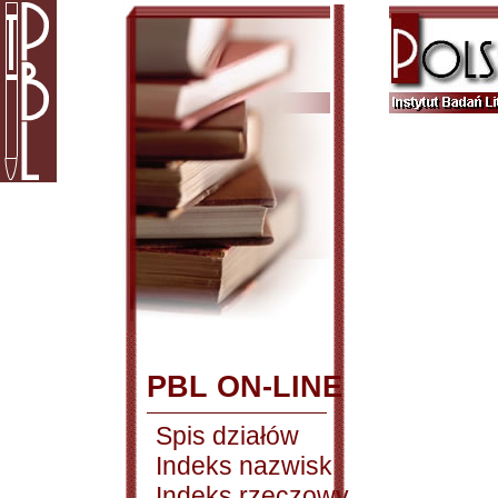
PBL ON-LINE
Spis działów
Indeks nazwisk
Indeks rzeczowy