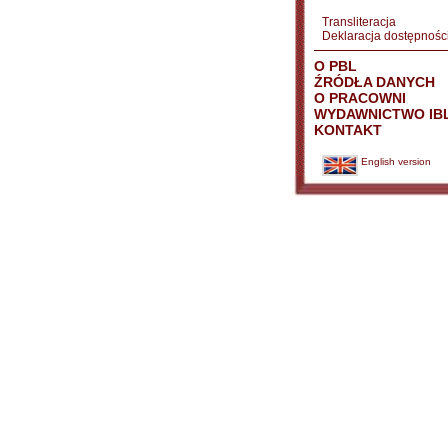
Transliteracja
Deklaracja dostępnośc
O PBL
ŹRÓDŁA DANYCH
O PRACOWNI
WYDAWNICTWO IB
KONTAKT
English version