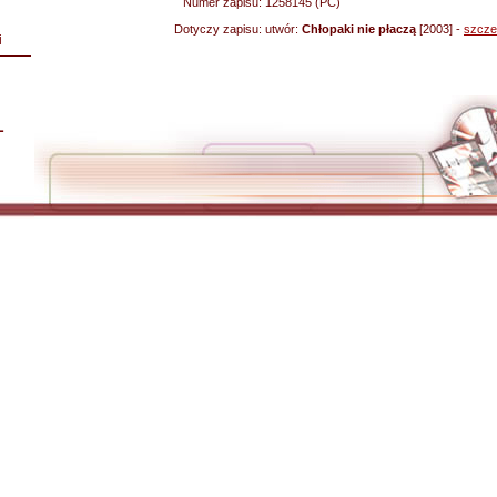
Numer zapisu:
1258145 (PC)
Dotyczy zapisu:
utwór:
Chłopaki nie płaczą
[2003] -
szcze
i
L