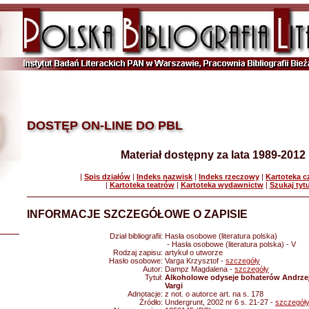
DOSTĘP ON-LINE DO PBL
Materiał dostępny za lata 1989-2012
|
Spis działów
|
Indeks nazwisk
|
Indeks rzeczowy
|
Kartoteka 
|
Kartoteka teatrów
|
Kartoteka wydawnictw
|
Szukaj tyt
INFORMACJE SZCZEGÓŁOWE O ZAPISIE
Dział bibliografii:
Hasła osobowe (literatura polska)
- Hasła osobowe (literatura polska) - V
Rodzaj zapisu:
artykuł o utworze
Hasło osobowe:
Varga Krzysztof -
szczegóły
Autor:
Dampz Magdalena -
szczegóły
Tytuł:
Alkoholowe odyseje bohaterów Andrzeja
Vargi
Adnotacje:
z not. o autorce art. na s. 178
Źródło:
Undergrunt, 2002 nr 6 s. 21-27 -
szczegół