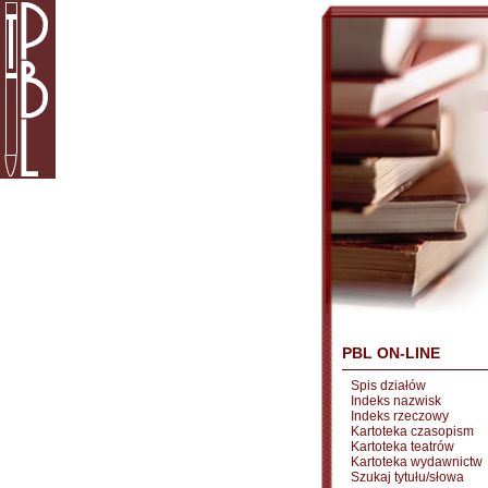
PBL ON-LINE
Spis działów
Indeks nazwisk
Indeks rzeczowy
Kartoteka czasopism
Kartoteka teatrów
Kartoteka wydawnictw
Szukaj tytułu/słowa