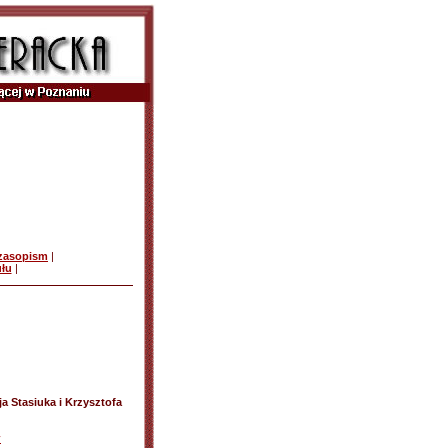
czasopism
|
ułu
|
 Stasiuka i Krzysztofa
y