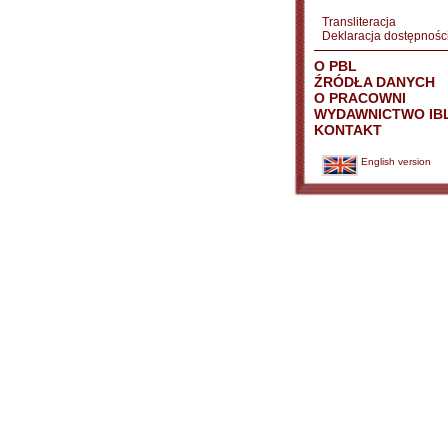
Transliteracja
Deklaracja dostępnośc
O PBL
ŹRÓDŁA DANYCH
O PRACOWNI
WYDAWNICTWO IB
KONTAKT
English version