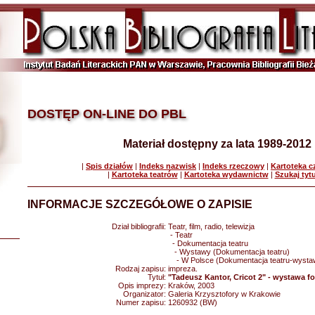
DOSTĘP ON-LINE DO PBL
Materiał dostępny za lata 1989-2012
|
Spis działów
|
Indeks nazwisk
|
Indeks rzeczowy
|
Kartoteka 
|
Kartoteka teatrów
|
Kartoteka wydawnictw
|
Szukaj tyt
INFORMACJE SZCZEGÓŁOWE O ZAPISIE
Dział bibliografii:
Teatr, film, radio, telewizja
- Teatr
- Dokumentacja teatru
- Wystawy (Dokumentacja teatru)
- W Polsce (Dokumentacja teatru-wysta
Rodzaj zapisu:
impreza.
Tytuł:
"Tadeusz Kantor, Cricot 2" - wystawa fot
Opis imprezy:
Kraków, 2003
Organizator:
Galeria Krzysztofory w Krakowie
Numer zapisu:
1260932 (BW)