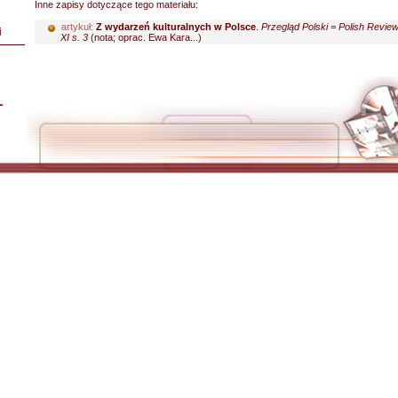
Inne zapisy dotyczące tego materiału:
artykuł:
Z wydarzeń kulturalnych w Polsce
.
Przegląd Polski = Polish Revie
i
XI s. 3
(nota; oprac. Ewa Kara...)
L