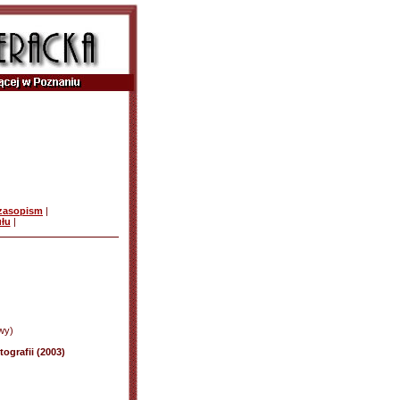
czasopism
|
ułu
|
wy)
ografii (2003)