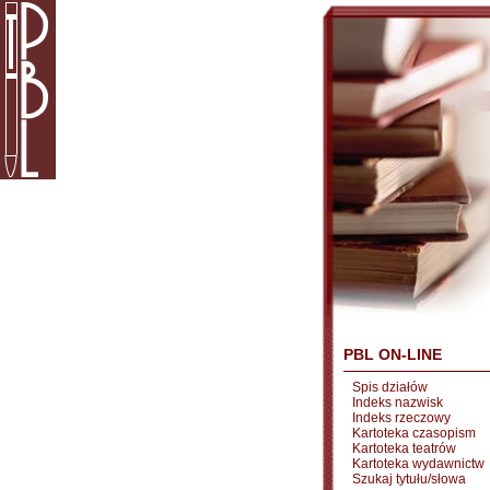
PBL ON-LINE
Spis działów
Indeks nazwisk
Indeks rzeczowy
Kartoteka czasopism
Kartoteka teatrów
Kartoteka wydawnictw
Szukaj tytułu/słowa