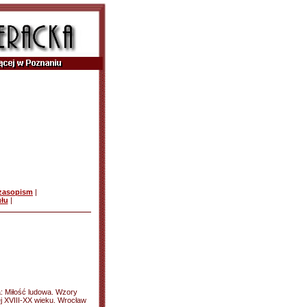
czasopism
|
ułu
|
: Miłość ludowa. Wzory
ej XVIII-XX wieku. Wrocław