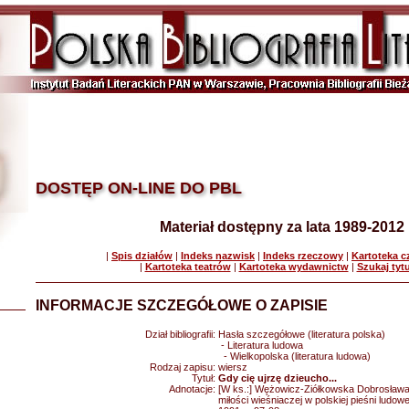
DOSTĘP ON-LINE DO PBL
Materiał dostępny za lata 1989-2012
|
Spis działów
|
Indeks nazwisk
|
Indeks rzeczowy
|
Kartoteka 
|
Kartoteka teatrów
|
Kartoteka wydawnictw
|
Szukaj tyt
INFORMACJE SZCZEGÓŁOWE O ZAPISIE
Dział bibliografii:
Hasła szczegółowe (literatura polska)
- Literatura ludowa
- Wielkopolska (literatura ludowa)
Rodzaj zapisu:
wiersz
Tytuł:
Gdy cię ujrzę dzieucho...
Adnotacje:
[W ks.:] Wężowicz-Ziółkowska Dobrosława
miłości wieśniaczej w polskiej pieśni ludow