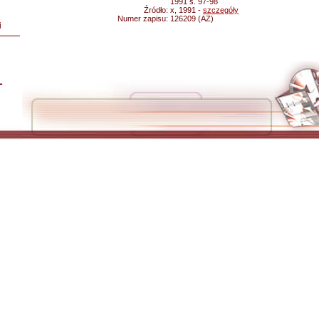
1991 s. 97-98
Źródło:
x, 1991 -
szczegóły
Numer zapisu:
126209 (AZ)
i
L