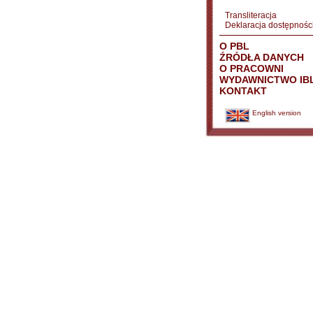
Transliteracja
Deklaracja dostępnośc
O PBL
ŹRÓDŁA DANYCH
O PRACOWNI
WYDAWNICTWO IB
KONTAKT
English version