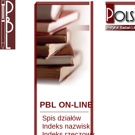
PBL ON-LINE
Spis działów
Indeks nazwisk
Indeks rzeczowy