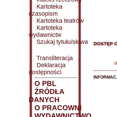
Kartoteka
czasopism
Kartoteka teatrów
Kartoteka
wydawnictw
Szukaj tytułu/słowa
DOSTĘP O
Transliteracja
|
S
Deklaracja
dostępności
INFORMACJ
O PBL
ŹRÓDŁA
DANYCH
O PRACOWNI
WYDAWNICTWO