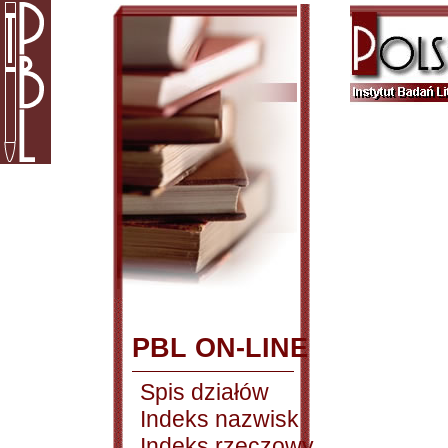
PBL ON-LINE
Spis działów
Indeks nazwisk
Indeks rzeczowy