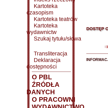
Kartoteka
czasopism
Kartoteka teatrów
Kartoteka
DOSTĘP O
wydawnictw
Szukaj tytułu/słowa
|
S
Transliteracja
Deklaracja
INFORMACJ
dostępności
O PBL
ŹRÓDŁA
DANYCH
O PRACOWNI
WYDAWNICTWO